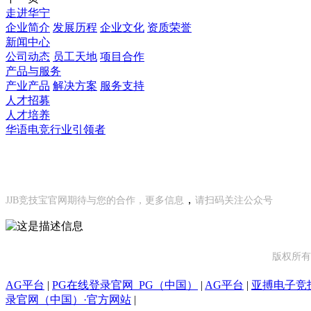
走进华宁
企业简介
发展历程
企业文化
资质荣誉
新闻中心
公司动态
员工天地
项目合作
产品与服务
产业产品
解决方案
服务支持
人才招募
人才培养
华语电竞行业引领者
JJB竞技宝官网
，
JJB竞技宝官网期待与您的合作，更多信息
请扫码关注公众号
版权所
AG平台
|
PG在线登录官网_PG（中国）
|
AG平台
|
亚搏电子竞
录官网（中国）·官方网站
|