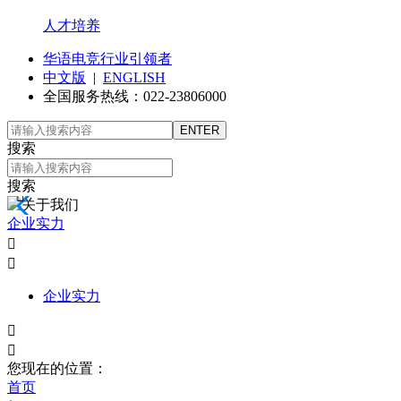
人才培养
华语电竞行业引领者
中文版
|
ENGLISH
全国服务热线：022-23806000
搜索
搜索

企业实力


企业实力


您现在的位置：
首页